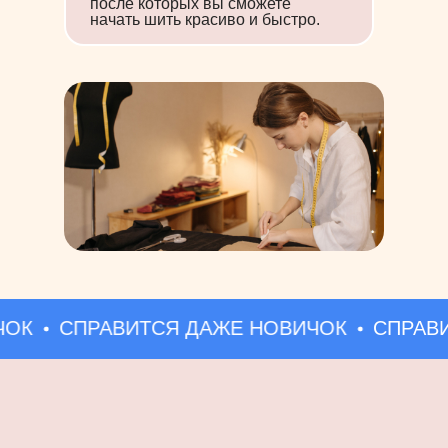
после которых вы сможете
начать шить красиво и быстро.
Готовая 
НЕ ПРО
Почему гото
идеальной п
Даже если в
К
СПРАВИТСЯ ДАЖЕ НОВИЧОК
СПРАВИТ
то изделие 