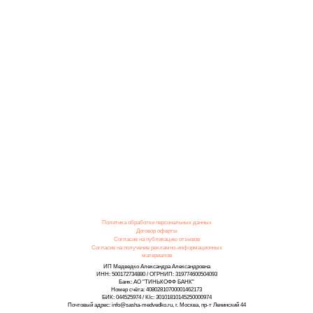
Политика обработки персональных данных
Договор оферты
Согласие на публикацию отзывов
Согласие на получение рекламно-информационных
материалов
ИП Медведко Александра Александровна
ИНН: 500172734880 / ОГРНИП: 319774600504093
Банк: АО "ТИНЬКОФФ БАНК"
Номер счёта: 40802810700001462173
БИК: 044525974 / К/с: 30101810145250000974
Почтовый адрес: info@sasha-medvedko.ru, г. Москва, пр-т Ленинский 44