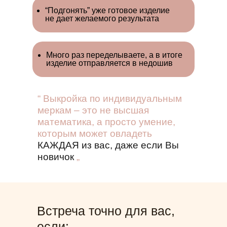
“Подгонять” уже готовое изделие
не дает желаемого результата
Много раз переделываете, а в итоге
изделие отправляется в недошив
“ Выкройка по индивидуальным
меркам – это не высшая
математика, а просто умение,
которым может овладеть
КАЖДАЯ из вас, даже если Вы
новичок
„
Встреча точно для вас,
если: