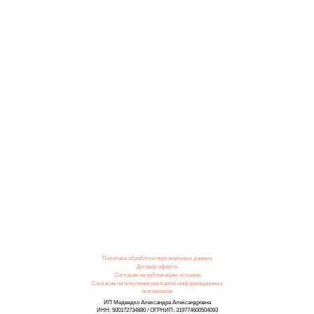
Политика обработки персональных данных
Договор оферты
Согласие на публикацию отзывов
Согласие на получение рекламно-информационных
материалов
ИП Медведко Александра Александровна
ИНН: 500172734880 / ОГРНИП: 319774600504093