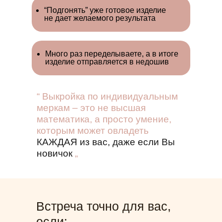
“Подгонять” уже готовое изделие
не дает желаемого результата
Много раз переделываете, а в итоге
изделие отправляется в недошив
“ Выкройка по индивидуальным
меркам – это не высшая
математика, а просто умение,
которым может овладеть
КАЖДАЯ из вас, даже если Вы
новичок
„
Встреча точно для вас,
если: