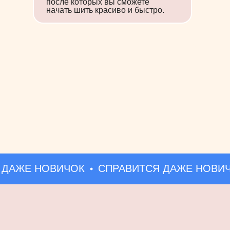
после которых вы сможете
начать шить красиво и быстро.
Готовая 
НЕ ПРО
Почему гото
идеальной п
Даже если в
ДАЖЕ НОВИЧОК
СПРАВИТСЯ ДАЖЕ НОВИЧО
то изделие 