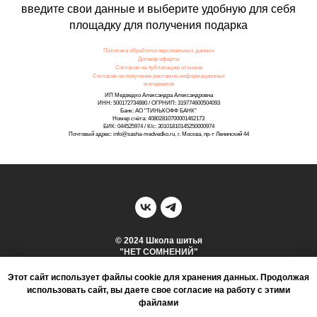
введите свои данные и выберите удобную для себя
площадку для получения подарка
Политика обработки персональных данных
Договор оферты
Согласие на публикацию отзывов
Согласие на получение рекламно-информационных
материалов
ИП Медведко Александра Александровна
ИНН: 500172734880 / ОГРНИП: 319774600504093
Банк: АО "ТИНЬКОФФ БАНК"
Номер счёта: 40802810700001462173
БИК: 044525974 / К/с: 30101810145250000974
Почтовый адрес: info@sasha-medvedko.ru, г. Москва, пр-т Ленинский 44
© 2024 Школа шитья
"НЕТ СОМНЕНИЙ"
Этот сайт использует файлы cookie для хранения данных. Продолжая
НАВЕРХ
использовать сайт, вы даете свое согласие на работу с этими
файлами